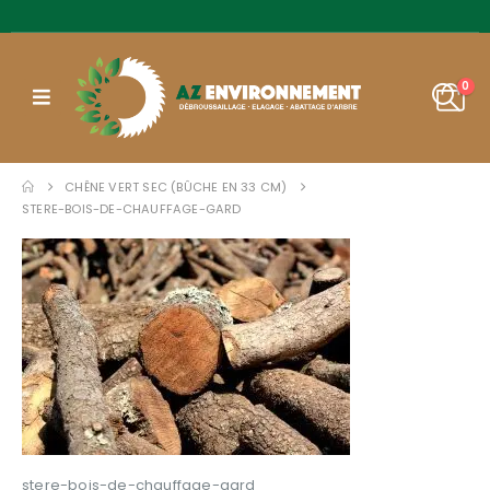
0
CHÊNE VERT SEC (BÛCHE EN 33 CM)
STERE-BOIS-DE-CHAUFFAGE-GARD
stere-bois-de-chauffage-gard