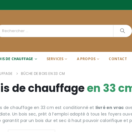
OIS DE CHAUFFAGE
SERVICES
A PROPOS
CONTACT
UFFAGE
BÛCHE DE BOIS EN 33 CM
is de chauffage
en 33 c
is de chauffage en 33 cm est conditionné et
livré en vrac
ave
ate. Un bois sec, prêt à l’emploi adapté à tous les foyers ouve
é garantit par un bois dur et sec à haut pouvoir calorifique et p