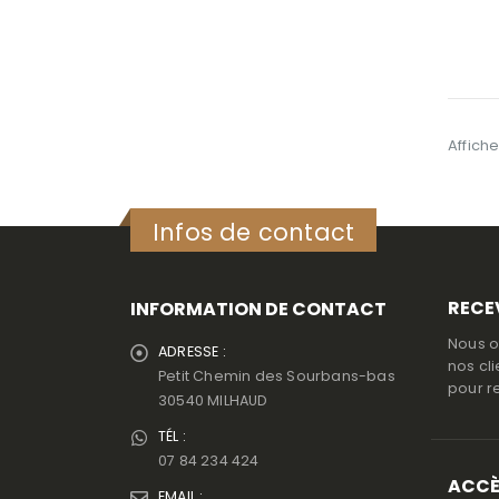
Affiche
Infos de contact
RECE
INFORMATION DE CONTACT
Nous o
ADRESSE :
nos cli
Petit Chemin des Sourbans-bas
pour r
30540 MILHAUD
TÉL :
07 84 234 424
ACCÈ
EMAIL :