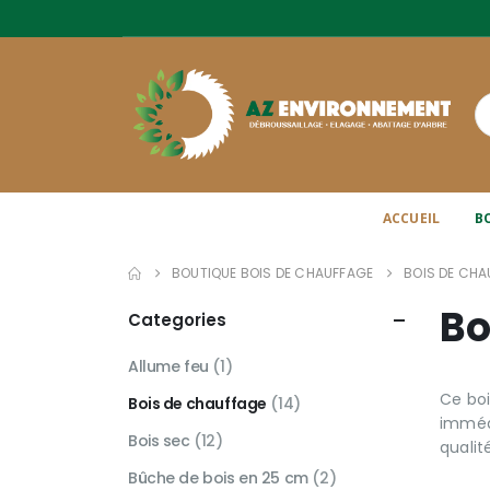
ACCUEIL
B
BOUTIQUE BOIS DE CHAUFFAGE
BOIS DE CHA
Bo
Categories
Allume feu
(1)
Ce bo
Bois de chauffage
(14)
immédi
Bois sec
(12)
qualit
Bûche de bois en 25 cm
(2)