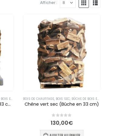
Afficher:
S EN 33 CM
BOIS DE CHAUFFAGE
,
BOIS SEC
,
BÛCHE DE BOIS EN 33 CM
Chêne blanc sec (Bûche en 33 cm)
Chêne vert sec (Bûche en 33 cm)
0
out of 5
130,00
€
AJOUTER AU PANIER