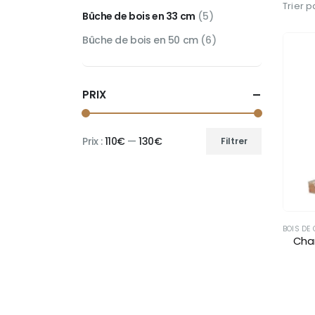
Trier pa
Bûche de bois en 33 cm
(5)
Bûche de bois en 50 cm
(6)
PRIX
Prix :
110€
—
130€
Filtrer
Prix
Prix
min
max
BOIS DE
Cha