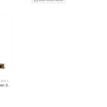
S EN 33 CM
Mélange de bois sec (Bûche en 33 cm)