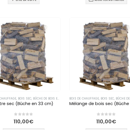
 CHAUFFAGE
,
BOIS SEC
,
BÛCHE DE BOIS EN 33 CM
BOIS DE CHAUFFAGE
,
BOIS SEC
,
BÛCHE DE BOI
tre sec (Bûche en 33 cm)
0
out of 5
0
out of 5
110,00
€
110,00
€