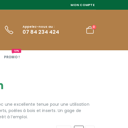
MON COMPTE
Appelez-nous au :
0
07 84 234 424
-10%
PROMO !
m
c une excellente tenue pour une utilisation
rts, poêles à bois et inserts. Un gage de
rêt à l’emploi.