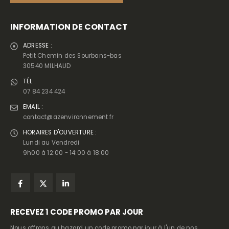
INFORMATION DE CONTACT
ADRESSE :
Petit Chemin des Sourbans-bas
30540 MILHAUD
TÉL :
07 84 234 424
EMAIL :
contact@azenvironnement.fr
HORAIRES D'OUVERTURE :
Lundi au Vendredi
9h00 à 12:00 - 14:00 à 18:00
RECEVEZ
1 CODE PROMO PAR JOUR
Nous offrons au hazard un code promo par jour à l'un de nos