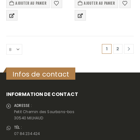
AJOUTER AU PANIER
AJOUTER AU PANIER
Ce produit est livré en vrac.
1
2
Infos de contact
INFORMATION DE CONTACT
ADRESSE :
Petit Chemin des Sourbans-bas
30540 MILHAUD
TÉL :
07 84 234 424