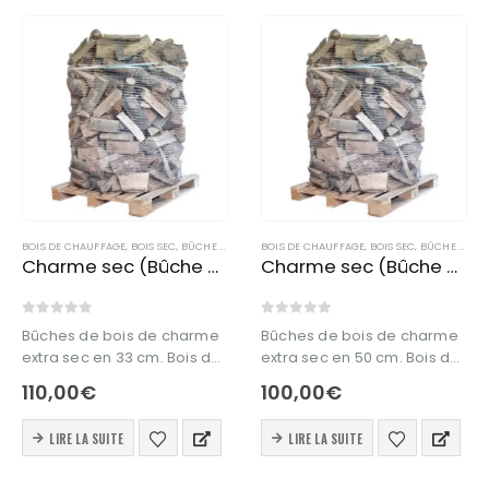
BOIS DE CHAUFFAGE
,
BOIS SEC
,
BÛCHE DE BOIS EN 33 CM
BOIS DE CHAUFFAGE
,
BOIS SEC
,
BÛCHE DE BOIS EN 50 CM
Charme sec (Bûche en 33 cm)
Charme sec (Bûche en 50 cm)
0
out of 5
0
out of 5
Bûches de bois de charme
Bûches de bois de charme
extra sec en 33 cm. Bois de
extra sec en 50 cm. Bois de
chauffage en 33 cm issu à
chauffage en 50 cm issu à
110,00
€
100,00
€
100% de forêt française.
100% de forêt française.
Ce produit est livré en vrac.
Ce produit est livré en vrac.
LIRE LA SUITE
LIRE LA SUITE