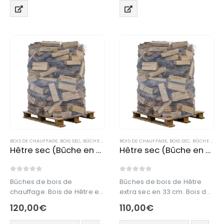
BOIS DE CHAUFFAGE
,
BOIS SEC
,
BÛCHE DE BOIS EN 25 CM
BOIS DE CHAUFFAGE
,
BOIS SEC
,
BÛCHE DE BOIS EN 33 CM
Hêtre sec (Bûche en 25cm)
Hêtre sec (Bûche en 33 cm)
0
out of 5
0
out of 5
Bûches de bois de
Bûches de bois de Hêtre
chauffage. Bois de Hêtre en
extra sec en 33 cm. Bois de
25 cm. Bois de chauffage
chauffage en 33 cm issu à
120,00
€
110,00
€
en 25 cm issu à 100% de
100% de forêt française.
forêt française.
Ce produit est livré en vrac.