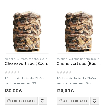
BOIS DE CHAUFFAGE
,
BOIS SEC
,
BÛCHE DE BOIS EN 33 CM
BOIS DE CHAUFFAGE
,
BOIS SEC
,
BÛCHE DE BOIS EN 50 CM
Chêne vert sec (Bûche en 33 cm)
Chêne vert sec (Bûche en 50 cm)
0
out of 5
0
out of 5
Bûches de bois de Chêne
Bûches de bois de Chêne
vert demi sec en 33 cm.
vert demi sec en 50 cm.
Bois de chauffage en 33
Bois de chauffage en 50
130,00
€
120,00
€
cm issu à 100% de forêt
cm issu à 100% de forêt
française.
française.
AJOUTER AU PANIER
AJOUTER AU PANIER
Ce produit est livré en vrac.
Ce produit est livré en vrac.