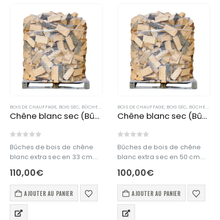
BOIS DE CHAUFFAGE
,
BOIS SEC
,
BÛCHE DE BOIS EN 33 CM
BOIS DE CHAUFFAGE
,
BOIS SEC
,
BÛCHE DE BOIS EN 50 CM
Chêne blanc sec (Bûche en 33 cm)
Chêne blanc sec (Bûche en 50 cm)
0
out of 5
0
out of 5
Bûches de bois de chêne
Bûches de bois de chêne
blanc extra sec en 33 cm.
blanc extra sec en 50 cm.
Bois de chauffage en 33
Bois de chauffage en 50
110,00
€
100,00
€
cm issu à 100% de forêt
cm issu à 100% de forêt
française.
française.
AJOUTER AU PANIER
AJOUTER AU PANIER
Ce produit est livré en vrac.
Ce produit est livré en vrac.