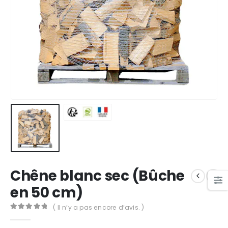
Chêne blanc sec (Bûche
en 50 cm)
( Il n’y a pas encore d’avis. )
0
out of 5