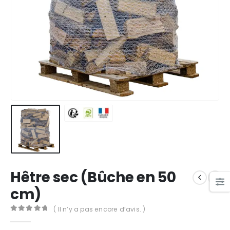
Hêtre sec (Bûche en 50
cm)
( Il n’y a pas encore d’avis. )
0
out of 5