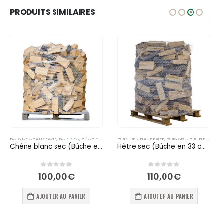
PRODUITS SIMILAIRES
BOIS DE CHAUFFAGE
,
BOIS SEC
,
BÛCHE DE BOIS EN 50 CM
BOIS DE CHAUFFAGE
,
BOIS SEC
,
BÛCHE DE BOIS EN 33 CM
Chêne blanc sec (Bûche en 50 cm)
Hêtre sec (Bûche en 33 cm)
0
out of 5
0
out of 5
100,00
€
110,00
€
AJOUTER AU PANIER
AJOUTER AU PANIER