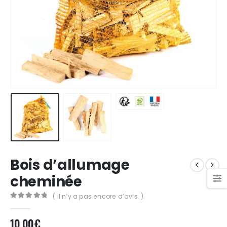
Bois d’allumage
cheminée
( Il n’y a pas encore d’avis. )
0
out of 5
10,00
€